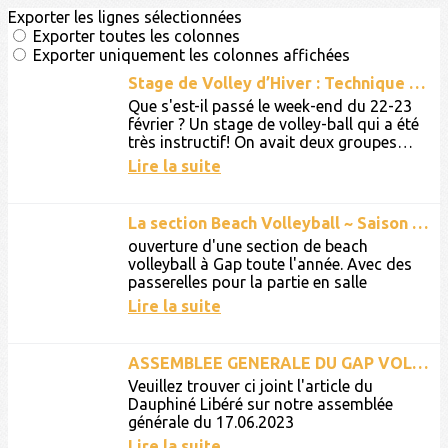
Exporter les lignes sélectionnées
Exporter toutes les colonnes
Exporter uniquement les colonnes affichées
Stage de Volley d’Hiver : Technique et Fun au Programme !
Que s'est-il passé le week-end du 22-23
février ? Un stage de volley-ball qui a été
très instructif! On avait deux groupes
bien distincts : les jeunes M13/M15 d'un
Lire la suite
côté et les...
La section Beach Volleyball ~ Saison 2024-2025
ouverture d'une section de beach
volleyball à Gap toute l'année. Avec des
passerelles pour la partie en salle
Lire la suite
ASSEMBLEE GENERALE DU GAP VOLLEY 13.06.2023
Veuillez trouver ci joint l'article du
Dauphiné Libéré sur notre assemblée
générale du 17.06.2023
Lire la suite