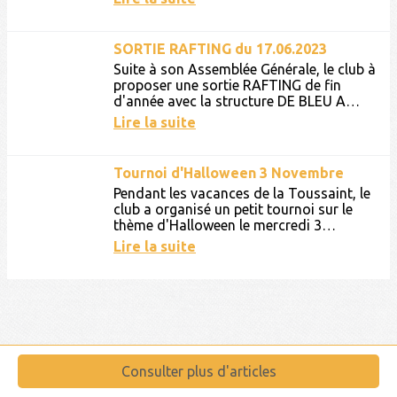
SORTIE RAFTING du 17.06.2023
Suite à son Assemblée Générale, le club à
proposer une sortie RAFTING de fin
d'année avec la structure DE BLEU A
BLANC.Des jeunes de l'Ecole de Volley,
Lire la suite
des ados et des adultes...
Tournoi d'Halloween 3 Novembre
Pendant les vacances de la Toussaint, le
club a organisé un petit tournoi sur le
thème d'Halloween le mercredi 3
novembre. Au rendez-vous, bonbons,
Lire la suite
musiques, plaisir et...
Consulter plus d'articles