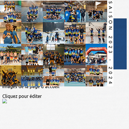
Exporter les lignes sélectionnées
Exporter toutes les colonnes
Exporter uniquement les colonnes affichées
Menu
<
>
Informations
Nos équipes
Adhésions en ligne
Accès et contact
Les docs
?>
Images de la page d'accueil
Cliquez pour éditer