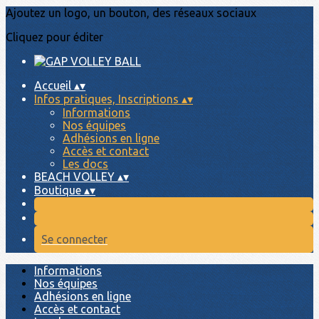
Ajoutez un logo, un bouton, des réseaux sociaux
Cliquez pour éditer
Accueil
▴
▾
Infos pratiques, Inscriptions
▴
▾
Informations
Nos équipes
Adhésions en ligne
Accès et contact
Les docs
BEACH VOLLEY
▴
▾
Boutique
▴
▾
Se connecter
Informations
Nos équipes
Adhésions en ligne
Accès et contact