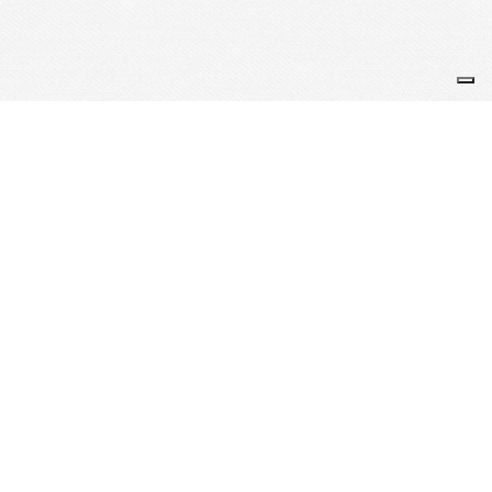
Je m'abonne à la newsletter
OK
Plan du site
Licences
Mentions légales
CGUV
Paramétrer vos cookies
Se connecter
Propulsé par AssoConnect, le logiciel des
associations Sportives
Vos choix en matière de confidentialité