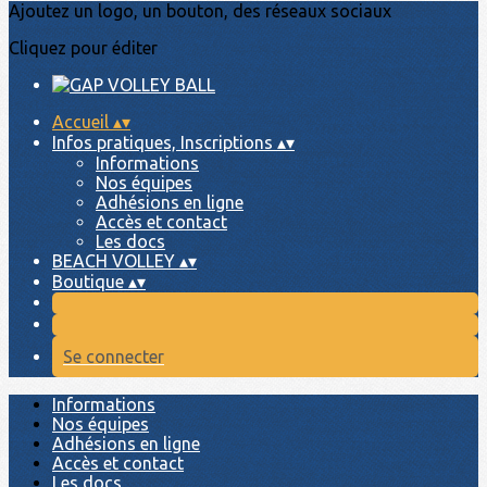
Ajoutez un logo, un bouton, des réseaux sociaux
Cliquez pour éditer
Accueil
▴
▾
Infos pratiques, Inscriptions
▴
▾
Informations
Nos équipes
Adhésions en ligne
Accès et contact
Les docs
BEACH VOLLEY
▴
▾
Boutique
▴
▾
Se connecter
Informations
Nos équipes
Adhésions en ligne
Accès et contact
Les docs