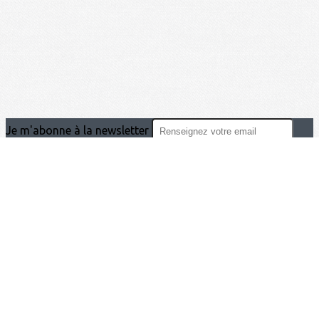
Je m'abonne à la newsletter
OK
Plan du site
Licences
Mentions légales
CGUV
Paramétrer vos cookies
Se connecter
Propulsé par AssoConnect, le logiciel des